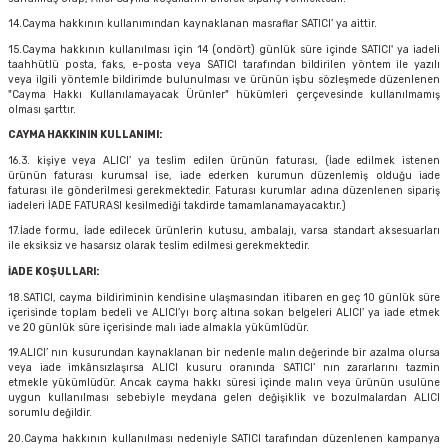
14.Cayma hakkının kullanımından kaynaklanan masraflar SATICI’ ya aittir.
15.Cayma hakkının kullanılması için 14 (ondört) günlük süre içinde SATICI' ya iadeli
taahhütlü posta, faks, e-posta veya SATICI tarafından bildirilen yöntem ile yazılı
veya ilgili yöntemle bildirimde bulunulması ve ürünün işbu sözleşmede düzenlenen
"Cayma Hakkı Kullanılamayacak Ürünler" hükümleri çerçevesinde kullanılmamış
olması şarttır.
CAYMA HAKKININ KULLANIMI:
16.3. kişiye veya ALICI’ ya teslim edilen ürünün faturası, (İade edilmek istenen
ürünün faturası kurumsal ise, iade ederken kurumun düzenlemiş olduğu iade
faturası ile gönderilmesi gerekmektedir. Faturası kurumlar adına düzenlenen sipariş
iadeleri İADE FATURASI kesilmediği takdirde tamamlanamayacaktır.)
17.İade formu, İade edilecek ürünlerin kutusu, ambalajı, varsa standart aksesuarları
ile eksiksiz ve hasarsız olarak teslim edilmesi gerekmektedir.
İADE KOŞULLARI:
18.SATICI, cayma bildiriminin kendisine ulaşmasından itibaren en geç 10 günlük süre
içerisinde toplam bedeli ve ALICI’yı borç altına sokan belgeleri ALICI’ ya iade etmek
ve 20 günlük süre içerisinde malı iade almakla yükümlüdür.
19.ALICI’ nın kusurundan kaynaklanan bir nedenle malın değerinde bir azalma olursa
veya iade imkânsızlaşırsa ALICI kusuru oranında SATICI’ nın zararlarını tazmin
etmekle yükümlüdür. Ancak cayma hakkı süresi içinde malın veya ürünün usulüne
uygun kullanılması sebebiyle meydana gelen değişiklik ve bozulmalardan ALICI
sorumlu değildir.
20.Cayma hakkının kullanılması nedeniyle SATICI tarafından düzenlenen kampanya