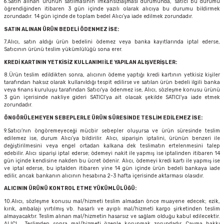
6.Satın alınan ürünün satılmasının imkansızlaşması durumunda, satıcı bu durumu
öğrendiğinden itibaren 3 gün içinde yazılı olarak alıcıya bu durumu bildirmek
i
zorundadır. 14 gün içinde de toplam bedel Alıcı’ya iade edilmek zorundadır.
SATIN ALINAN ÜRÜN BEDELİ ÖDENMEZ İSE:
7.Alıcı, satın aldığı ürün bedelini ödemez veya banka kayıtlarında iptal ederse,
Satıcının ürünü teslim yükümlülüğü sona erer.
KREDİ KARTININ YETKİSİZ KULLANIMI İLE YAPILAN ALIŞVERİŞLER:
8.Ürün teslim edildikten sonra, alıcının ödeme yaptığı kredi kartının yetkisiz kişiler
tarafından haksız olarak kullanıldığı tespit edilirse ve satılan ürün bedeli ilgili banka
veya finans kuruluşu tarafından Satıcı'ya ödenmez ise, Alıcı, sözleşme konusu ürünü
3 gün içerisinde nakliye gideri SATICI’ya ait olacak şekilde SATICI’ya iade etmek
zorundadır.
ÖNGÖRÜLEMEYEN SEBEPLERLE ÜRÜN SÜRESİNDE TESLİM EDİLEMEZ İSE:
9.Satıcı’nın öngöremeyeceği mücbir sebepler oluşursa ve ürün süresinde teslim
edilemez ise, durum Alıcı’ya bildirilir. Alıcı, siparişin iptalini, ürünün benzeri ile
değiştirilmesini veya engel ortadan kalkana dek teslimatın ertelenmesini talep
edebilir. Alıcı siparişi iptal ederse; ödemeyi nakit ile yapmış ise iptalinden itibaren 14
gün içinde kendisine nakden bu ücret ödenir. Alıcı, ödemeyi kredi kartı ile yapmış ise
ve iptal ederse, bu iptalden itibaren yine 14 gün içinde ürün bedeli bankaya iade
edilir, ancak bankanın alıcının hesabına 2-3 hafta içerisinde aktarması olasıdır.
ALICININ ÜRÜNÜ KONTROL ETME YÜKÜMLÜLÜĞÜ:
10.Alıcı, sözleşme konusu mal/hizmeti teslim almadan önce muayene edecek; ezik,
kırık, ambalajı yırtılmış vb. hasarlı ve ayıplı mal/hizmeti kargo şirketinden teslim
almayacaktır. Teslim alınan mal/hizmetin hasarsız ve sağlam olduğu kabul edilecektir.
ALICI , Teslimden sonra mal/hizmeti özenle korunmak zorundadır. Cayma hakkı