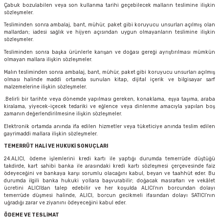
Çabuk bozulabilen veya son kullanma tarihi geçebilecek malların teslimine ilişkin
sözleşmeler.
Tesliminden sonra ambalaj, bant, mühür, paket gibi koruyucu unsurları açılmış olan
mallardan; iadesi sağlık ve hijyen açısından uygun olmayanların teslimine ilişkin
sözleşmeler.
Tesliminden sonra başka ürünlerle karışan ve doğası gereği ayrıştırılması mümkün
olmayan mallara ilişkin sözleşmeler.
Malın tesliminden sonra ambalaj, bant, mühür, paket gibi koruyucu unsurları açılmış
olması halinde maddi ortamda sunulan kitap, dijital içerik ve bilgisayar sarf
malzemelerine ilişkin sözleşmeler.
.Belirli bir tarihte veya dönemde yapılması gereken, konaklama, eşya taşıma, araba
kiralama, yiyecek-içecek tedariki ve eğlence veya dinlenme amacıyla yapılan boş
zamanın değerlendirilmesine ilişkin sözleşmeler.
Elektronik ortamda anında ifa edilen hizmetler veya tüketiciye anında teslim edilen
gayrimaddi mallara ilişkin sözleşmeler.
TEMERRÜT HALİ VE HUKUKİ SONUÇLARI
24.ALICI, ödeme işlemlerini kredi kartı ile yaptığı durumda temerrüde düştüğü
takdirde, kart sahibi banka ile arasındaki kredi kartı sözleşmesi çerçevesinde faiz
ödeyeceğini ve bankaya karşı sorumlu olacağını kabul, beyan ve taahhüt eder. Bu
durumda ilgili banka hukuki yollara başvurabilir; doğacak masrafları ve vekâlet
ücretini ALICI’dan talep edebilir ve her koşulda ALICI’nın borcundan dolayı
temerrüde düşmesi halinde, ALICI, borcun gecikmeli ifasından dolayı SATICI’nın
uğradığı zarar ve ziyanını ödeyeceğini kabul eder.
ÖDEME VE TESLİMAT