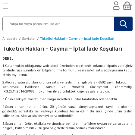
Geri Dön
Geri Dön
Geri Dön
n
Anasayfa
Sayfalar
Tüketici Haklari – Cayma – İptal İade Koşullari
Tüketici Haklari – Cayma – İptal İade Koşullari
GENEL
:
1.Kullanmakta olduğunuz web sitesi üzerinden elektronik ortamda sipariş verdiğiniz
takdirde, size sunulan ön bilgilendirme formunu ve mesafeli satış sözleşmesini kabul
etmiş sayılırsınız.
2.Alıcılar, satın aldıkları ürünün satış ve teslimi ile ilgili olarak 6502 sayılı Tüketicinin
Korunması Hakkında Kanun ve Mesafeli Sözleşmeler Yönetmeliği
(RG:27.11.2014/29188) hükümleri ile yürürlükteki diğer yasalara tabidir.
3.Ürün sevkiyat masrafı olan kargo ücretleri alıcılar tarafından ödenecektir.
4.Satın alınan her bir ürün, 30 günlük yasal süreyi aşmamak kaydı ile alıcının
gösterdiği adresteki kişi ve/veya kuruluşa teslim edilir. Bu süre içinde ürün teslim
edilmez ise, Alıcılar sözleşmeyi sona erdirebilir.
5.Satın alınan ürün, eksiksiz ve siparişte belirtilen niteliklere uygun ve varsa garanti
nik
belgesi, kullanım kılavuzu gibi belgelerle teslim edilmek zorundadır.