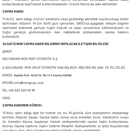
kullanılacaksa mal/hizmet kullanılmamalıdır. Ürünle Fatura da iade edilmelidir.
CAYMA HAKKI:
11.ALICI; satın aldığı ürünün kendisine veya gösterdiği adresteki kişi/kuruluşa teslim
tarihinden itibaren 14 (on dört) gün içerisinde, SATICI’ya aşağıdaki iletişim bilgileri
üzerinden bildirmek şartıyla hiçbir hukuki ve cezai sorumluluk üstlenmeksizin ve
hiçbir gerekçe göstermeksizin malı reddederek sözleşmeden cayma hakkını
kullanabilir.
12.SATICININ CAYMA HAKKI BİLDİRİMİ YAPILACAK İLETİŞİM BİLGİLERİ:
ŞİRKET
ADI/UNVANI:MCN PART OTOMOTİV A.Ş.
2.ADI/UNVANI: MCN GRUP OTOMOTİV DAN.İNŞ.MÜH. MED.TAR.İML.SAN. VE TİC.LTD.ŞTİ.
ADRES:
Yeşiloba Mah. 46245 Sk. No:15 A Seyhan/ADANA
EPOSTA:info@mcngrup.com
TEL:+90 533 300 90 99
FAKS:
CAYMA HAKKININ SÜRESİ:
13.Alıcı, satın aldığı eğer bir hizmet ise, bu 14 günlük süre sözleşmenin imzalandığı
tarihten itibaren başlar. Cayma hakkı süresi sona ermeden önce, tüketicinin onayı
ile hizmetin ifasına başlanan hizmet sözleşmelerinde cayma hakkı kullanılamaz.
Alıcı’ya Cayma hakkına ilişkin bildirim Mesafeli Sözleşmelerde ve İptal Koşullarında
sunulmuş olup, Alıcı Cayma koşullarını bilerek sipariş vermektedir.