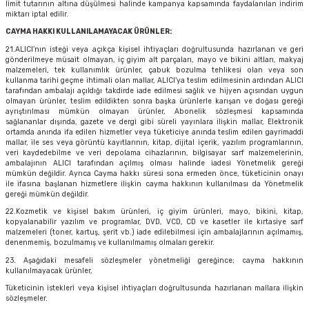
limit tutarının altına düşülmesi halinde kampanya kapsamında faydalanılan indirim
miktarı iptal edilir.
CAYMA HAKKI KULLANILAMAYACAK ÜRÜNLER:
21.ALICI’nın isteği veya açıkça kişisel ihtiyaçları doğrultusunda hazırlanan ve geri
gönderilmeye müsait olmayan, iç giyim alt parçaları, mayo ve bikini altları, makyaj
malzemeleri, tek kullanımlık ürünler, çabuk bozulma tehlikesi olan veya son
kullanma tarihi geçme ihtimali olan mallar, ALICI’ya teslim edilmesinin ardından ALICI
tarafından ambalajı açıldığı takdirde iade edilmesi sağlık ve hijyen açısından uygun
olmayan ürünler, teslim edildikten sonra başka ürünlerle karışan ve doğası gereği
ayrıştırılması mümkün olmayan ürünler, Abonelik sözleşmesi kapsamında
sağlananlar dışında, gazete ve dergi gibi süreli yayınlara ilişkin mallar, Elektronik
ortamda anında ifa edilen hizmetler veya tüketiciye anında teslim edilen gayrimaddi
mallar, ile ses veya görüntü kayıtlarının, kitap, dijital içerik, yazılım programlarının,
veri kaydedebilme ve veri depolama cihazlarının, bilgisayar sarf malzemelerinin,
ambalajının ALICI tarafından açılmış olması halinde iadesi Yönetmelik gereği
mümkün değildir. Ayrıca Cayma hakkı süresi sona ermeden önce, tüketicinin onayı
ile ifasına başlanan hizmetlere ilişkin cayma hakkının kullanılması da Yönetmelik
gereği mümkün değildir.
22.Kozmetik ve kişisel bakım ürünleri, iç giyim ürünleri, mayo, bikini, kitap,
kopyalanabilir yazılım ve programlar, DVD, VCD, CD ve kasetler ile kırtasiye sarf
malzemeleri (toner, kartuş, şerit vb.) iade edilebilmesi için ambalajlarının açılmamış,
denenmemiş, bozulmamış ve kullanılmamış olmaları gerekir.
23. Aşağıdaki mesafeli sözleşmeler yönetmeliği gereğince; cayma hakkının
kullanılmayacak ürünler,
Tüketicinin istekleri veya kişisel ihtiyaçları doğrultusunda hazırlanan mallara ilişkin
sözleşmeler.