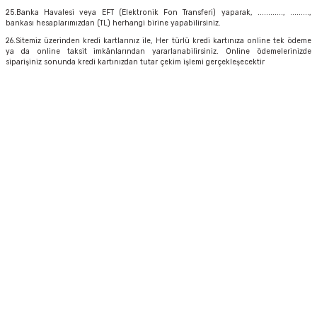
25.Banka Havalesi veya EFT (Elektronik Fon Transferi) yaparak, ............, .........,
bankası hesaplarımızdan (TL) herhangi birine yapabilirsiniz.
26.Sitemiz üzerinden kredi kartlarınız ile, Her türlü kredi kartınıza online tek ödeme
ya da online taksit imkânlarından yararlanabilirsiniz. Online ödemelerinizde
siparişiniz sonunda kredi kartınızdan tutar çekim işlemi gerçekleşecektir
"Your reliable solution partner"
0533 300 90 99
info@mcnpart.com
KURUMSAL
ÜRÜNLERİMİZ
E-BÜLTEN