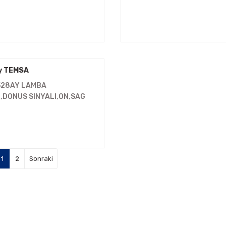
y TEMSA
528AY LAMBA
,DONUS SINYALI,ON,SAG
y Temsa
1
2
L
ÜRÜNLERİMİZ