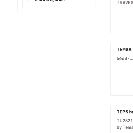
Tüm Kategoriler
TRAVEG
TEMSA
5668-L
TEPS b
TU2521
by Tem