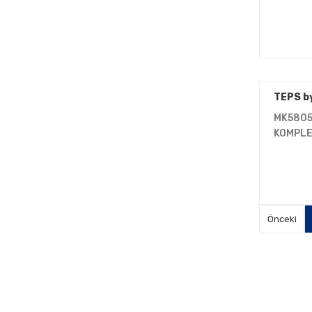
TEPS b
MK580
KOMPLE
Teps b
KURUMSA
"Your reliable solution partner"