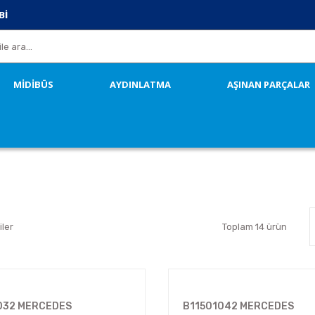
Bİ
MİDİBÜS
AYDINLATMA
AŞINAN PARÇALAR
iler
Toplam 14 ürün
032 MERCEDES
B11501042 MERCEDES