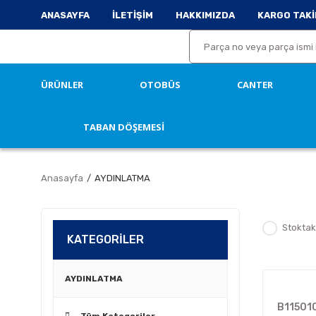
ANASAYFA
İLETİŞİM
HAKKIMIZDA
KARGO TAKİ
ÜRÜNLER
OTOBÜS
CANTER
TABAN DÖŞEMESİ
Anasayfa
AYDINLATMA
Stoktak
KATEGORİLER
AYDINLATMA
B11501