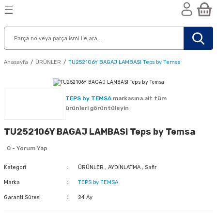
Geri Dön
Geri Dön
Geri Dön
n
Anasayfa
ÜRÜNLER
TU252106Y BAGAJ LAMBASI Teps by Temsa
TEPS by TEMSA
markasına ait tüm
ürünleri görüntüleyin
TU252106Y BAGAJ LAMBASI Teps by Temsa
0 - Yorum Yap
Kategori
ÜRÜNLER
,
AYDINLATMA
,
Safir
Marka
TEPS by TEMSA
Garanti Süresi
24 Ay
nik