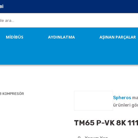
Bİ
MİDİBÜS
AYDINLATMA
AŞINAN PARÇALAR
Spheros
ma
ürünleri gö
TM65 P-VK 8K 1