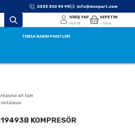
0533 300 90 99
info@mcnpart.com
GİRİŞ YAP
SEPETİM
Üye Ol
- Ürün
TEMSA BAKIM PAKETLERİ
rkasına ait tüm
rüntüleyin
1119493B KOMPRESÖR