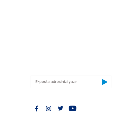
 tarafımıza iletebilirsiniz.
E-BÜLTEN
Yeniliklerden haberdar olmak için haber
bültenimize kaydolun
BİZİ TAKİP EDİN