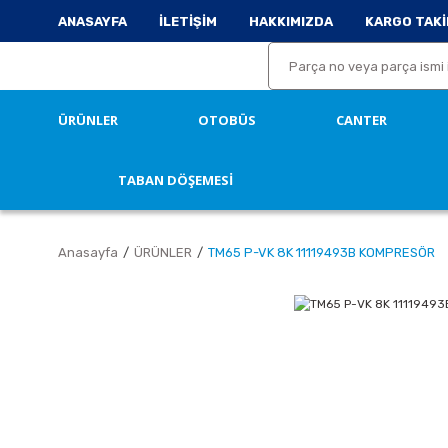
ANASAYFA
İLETİŞİM
HAKKIMIZDA
KARGO TAKİ
ÜRÜNLER
OTOBÜS
CANTER
TABAN DÖŞEMESİ
Anasayfa
ÜRÜNLER
TM65 P-VK 8K 11119493B KOMPRESÖR