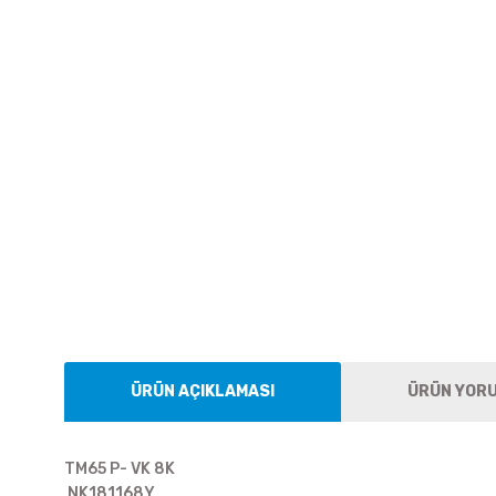
ÜRÜN AÇIKLAMASI
ÜRÜN YOR
TM65 P- VK 8K
NK181168Y