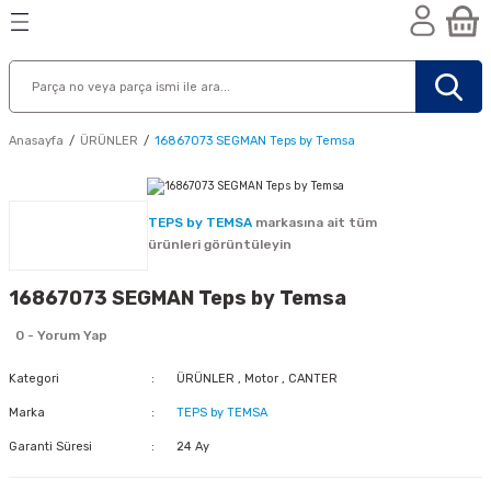
Geri Dön
Geri Dön
Geri Dön
n
Anasayfa
ÜRÜNLER
16867073 SEGMAN Teps by Temsa
TEPS by TEMSA
markasına ait tüm
ürünleri görüntüleyin
16867073 SEGMAN Teps by Temsa
0 - Yorum Yap
Kategori
ÜRÜNLER
,
Motor
,
CANTER
Marka
TEPS by TEMSA
Garanti Süresi
24 Ay
nik