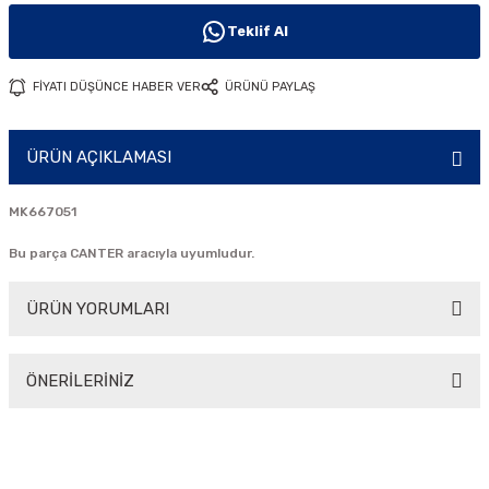
i
Teklif Al
FİYATI DÜŞÜNCE HABER VER
ÜRÜNÜ PAYLAŞ
ÜRÜN AÇIKLAMASI
MK667051
Bu parça CANTER aracıyla uyumludur.
ÜRÜN YORUMLARI
ÖNERİLERİNİZ
Bu ürüne ilk yorumu siz yapın!
Bu ürünün fiyat bilgisi, resim, ürün açıklamalarında ve diğer
konularda yetersiz gördüğünüz noktaları öneri formunu
Yorum Yaz
kullanarak tarafımıza iletebilirsiniz.