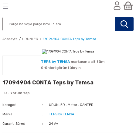
Geri Dön
Geri Dön
Geri Dön
n
Anasayfa
ÜRÜNLER
17094904 CONTA Teps by Temsa
TEPS by TEMSA
markasına ait tüm
ürünleri görüntüleyin
17094904 CONTA Teps by Temsa
0 - Yorum Yap
Kategori
ÜRÜNLER
,
Motor
,
CANTER
Marka
TEPS by TEMSA
Garanti Süresi
24 Ay
nik