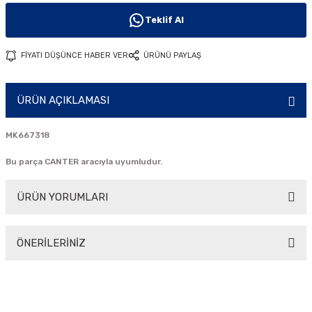
i
Teklif Al
FİYATI DÜŞÜNCE HABER VER
ÜRÜNÜ PAYLAŞ
ÜRÜN AÇIKLAMASI
MK667318
Bu parça CANTER aracıyla uyumludur.
ÜRÜN YORUMLARI
ÖNERİLERİNİZ
Bu ürüne ilk yorumu siz yapın!
Bu ürünün fiyat bilgisi, resim, ürün açıklamalarında ve diğer
konularda yetersiz gördüğünüz noktaları öneri formunu
Yorum Yaz
kullanarak tarafımıza iletebilirsiniz.