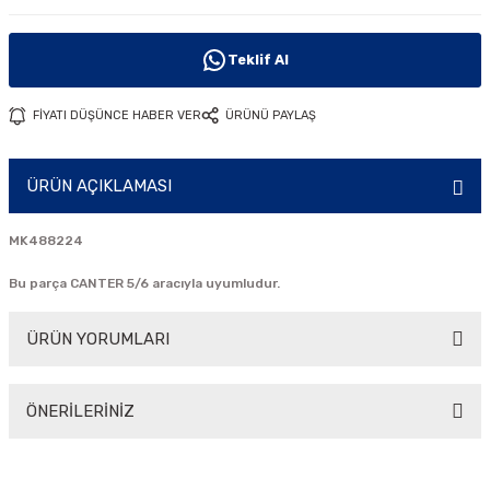
i
Teklif Al
FİYATI DÜŞÜNCE HABER VER
ÜRÜNÜ PAYLAŞ
ÜRÜN AÇIKLAMASI
MK488224
Bu parça CANTER 5/6 aracıyla uyumludur.
ÜRÜN YORUMLARI
ÖNERİLERİNİZ
Bu ürüne ilk yorumu siz yapın!
Bu ürünün fiyat bilgisi, resim, ürün açıklamalarında ve diğer
konularda yetersiz gördüğünüz noktaları öneri formunu