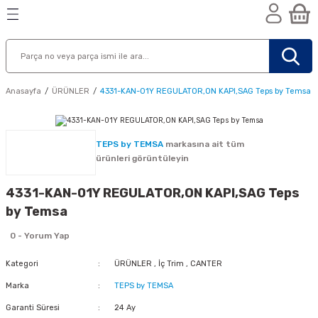
Geri Dön
Geri Dön
Geri Dön
n
Anasayfa
ÜRÜNLER
4331-KAN-01Y REGULATOR,ON KAPI,SAG Teps by Temsa
TEPS by TEMSA
markasına ait tüm
ürünleri görüntüleyin
4331-KAN-01Y REGULATOR,ON KAPI,SAG Teps
by Temsa
0 - Yorum Yap
Kategori
ÜRÜNLER
,
İç Trim
,
CANTER
Marka
TEPS by TEMSA
nik
Garanti Süresi
24 Ay