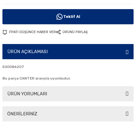
i
Teklif Al
FİYATI DÜŞÜNCE HABER VER
ÜRÜNÜ PAYLAŞ
ÜRÜN AÇIKLAMASI
500086207
Bu parça CANTER aracıyla uyumludur.
ÜRÜN YORUMLARI
ÖNERİLERİNİZ
Bu ürüne ilk yorumu siz yapın!
Bu ürünün fiyat bilgisi, resim, ürün açıklamalarında ve diğer
konularda yetersiz gördüğünüz noktaları öneri formunu