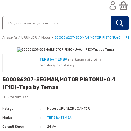
Geri Dön
Geri Dön
Geri Dön
n
Anasayfa
ÜRÜNLER
Motor
500086207-SEGMAN,MOTOR PISTONU+0.4 (F1C)
TEPS by TEMSA
markasına ait tüm
ürünleri görüntüleyin
500086207-SEGMAN,MOTOR PISTONU+0.4
(F1C)-Teps by Temsa
0 - Yorum Yap
Kategori
Motor
,
ÜRÜNLER
,
CANTER
Marka
TEPS by TEMSA
nik
Garanti Süresi
24 Ay