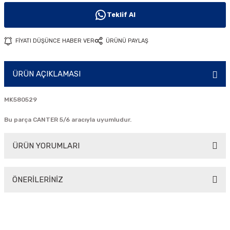
i
Teklif Al
FİYATI DÜŞÜNCE HABER VER
ÜRÜNÜ PAYLAŞ
ÜRÜN AÇIKLAMASI
MK580529
Bu parça CANTER 5/6 aracıyla uyumludur.
ÜRÜN YORUMLARI
ÖNERİLERİNİZ
Bu ürüne ilk yorumu siz yapın!
Bu ürünün fiyat bilgisi, resim, ürün açıklamalarında ve diğer
konularda yetersiz gördüğünüz noktaları öneri formunu
Yorum Yaz
kullanarak tarafımıza iletebilirsiniz.