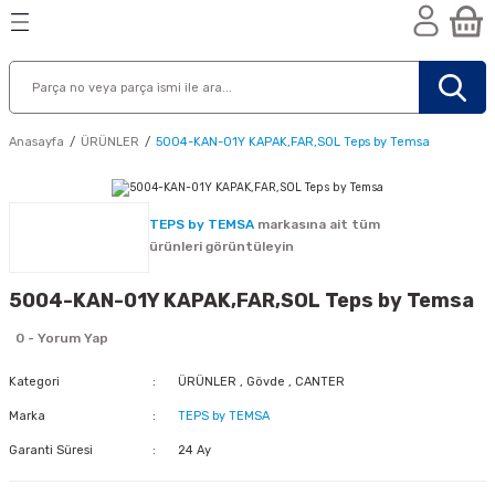
Geri Dön
Geri Dön
Geri Dön
n
Anasayfa
ÜRÜNLER
5004-KAN-01Y KAPAK,FAR,SOL Teps by Temsa
TEPS by TEMSA
markasına ait tüm
ürünleri görüntüleyin
5004-KAN-01Y KAPAK,FAR,SOL Teps by Temsa
0 - Yorum Yap
Kategori
ÜRÜNLER
,
Gövde
,
CANTER
Marka
TEPS by TEMSA
Garanti Süresi
24 Ay
nik