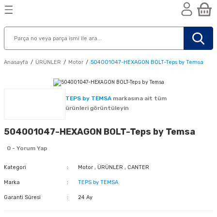
Geri Dön
Geri Dön
Geri Dön
n
Anasayfa
ÜRÜNLER
Motor
504001047-HEXAGON BOLT-Teps by Temsa
TEPS by TEMSA
markasına ait tüm
ürünleri görüntüleyin
504001047-HEXAGON BOLT-Teps by Temsa
0 - Yorum Yap
Kategori
Motor
,
ÜRÜNLER
,
CANTER
Marka
TEPS by TEMSA
Garanti Süresi
24 Ay
nik