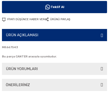
i
Teklif Al
FİYATI DÜŞÜNCE HABER VER
ÜRÜNÜ PAYLAŞ
ÜRÜN AÇIKLAMASI
MK667543
Bu parça CANTER aracıyla uyumludur.
ÜRÜN YORUMLARI
ÖNERİLERİNİZ
Bu ürüne ilk yorumu siz yapın!
Bu ürünün fiyat bilgisi, resim, ürün açıklamalarında ve diğer
konularda yetersiz gördüğünüz noktaları öneri formunu
Yorum Yaz
kullanarak tarafımıza iletebilirsiniz.