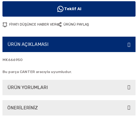
i
Teklif Al
FİYATI DÜŞÜNCE HABER VER
ÜRÜNÜ PAYLAŞ
ÜRÜN AÇIKLAMASI
MK666950
Bu parça CANTER aracıyla uyumludur.
ÜRÜN YORUMLARI
ÖNERİLERİNİZ
Bu ürüne ilk yorumu siz yapın!
Bu ürünün fiyat bilgisi, resim, ürün açıklamalarında ve diğer
konularda yetersiz gördüğünüz noktaları öneri formunu
Yorum Yaz
kullanarak tarafımıza iletebilirsiniz.