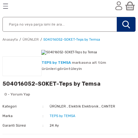
Geri Dön
Geri Dön
Geri Dön
n
Anasayfa
ÜRÜNLER
504016052-SOKET-Teps by Temsa
TEPS by TEMSA
markasına ait tüm
ürünleri görüntüleyin
504016052-SOKET-Teps by Temsa
0 - Yorum Yap
Kategori
ÜRÜNLER
,
Elektrik Elektronik
,
CANTER
Marka
TEPS by TEMSA
Garanti Süresi
24 Ay
nik