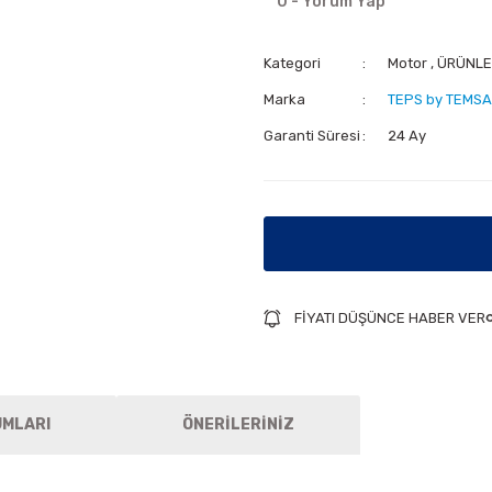
0 - Yorum Yap
Kategori
Motor
,
ÜRÜNLE
Marka
TEPS by TEMSA
Garanti Süresi
24 Ay
FİYATI DÜŞÜNCE HABER VER
UMLARI
ÖNERİLERİNİZ