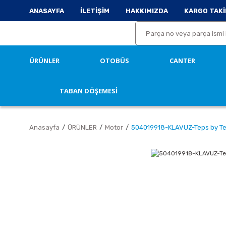
ANASAYFA
İLETİŞİM
HAKKIMIZDA
KARGO TAKİ
ÜRÜNLER
OTOBÜS
CANTER
TABAN DÖŞEMESİ
Anasayfa
ÜRÜNLER
Motor
504019918-KLAVUZ-Teps by T