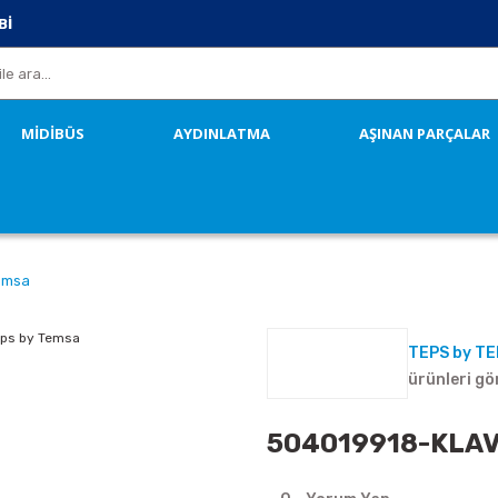
Bİ
MİDİBÜS
AYDINLATMA
AŞINAN PARÇALAR
emsa
TEPS by T
ürünleri gö
504019918-KLAV