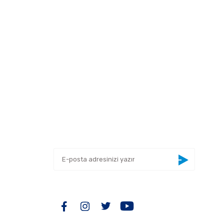
 tarafımıza iletebilirsiniz.
E-BÜLTEN
Yeniliklerden haberdar olmak için haber
bültenimize kaydolun
BİZİ TAKİP EDİN