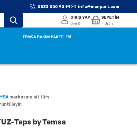
0533 300 90 99
info@mcnpart.com
GİRİŞ YAP
SEPETİM
Üye Ol
- Ürün
TEMSA BAKIM PAKETLERİ
EMSA
markasına ait tüm
rüntüleyin
UZ-Teps by Temsa