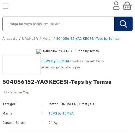
Geri Dön
Geri Dön
Geri Dön
n
Anasayfa
ÜRÜNLER
Motor
504056152-YAG KECESI-Teps by Temsa
TEPS by TEMSA
markasına ait tüm
ürünleri görüntüleyin
504056152-YAG KECESI-Teps by Temsa
0 - Yorum Yap
Kategori
Motor
,
ÜRÜNLER
,
Prestij SX
Marka
TEPS by TEMSA
Garanti Süresi
24 Ay
nik