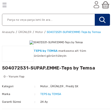
Geri Dön
Geri Dön
Geri Dön
n
Anasayfa
ÜRÜNLER
Motor
504072531-SUPAP,EMME-Teps by Temsa
TEPS by TEMSA
markasına ait tüm
ürünleri görüntüleyin
504072531-SUPAP,EMME-Teps by Temsa
0 - Yorum Yap
Kategori
Motor
,
ÜRÜNLER
,
Prestij SX
Marka
TEPS by TEMSA
Garanti Süresi
24 Ay
nik