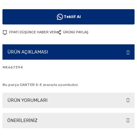
i
Teklif Al
FİYATI DÜŞÜNCE HABER VER
ÜRÜNÜ PAYLAŞ
ÜRÜN AÇIKLAMASI
MK667394
Bu parça CANTER S-E aracıyla uyumludur.
ÜRÜN YORUMLARI
ÖNERİLERİNİZ
Bu ürüne ilk yorumu siz yapın!
Bu ürünün fiyat bilgisi, resim, ürün açıklamalarında ve diğer