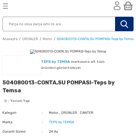
Geri Dön
Geri Dön
Geri Dön
n
Anasayfa
ÜRÜNLER
Motor
504080013-CONTA,SU POMPASI-Teps by Temsa
TEPS by TEMSA
markasına ait tüm
ürünleri görüntüleyin
504080013-CONTA,SU POMPASI-Teps by
Temsa
0 - Yorum Yap
Kategori
Motor
,
ÜRÜNLER
,
CANTER
Marka
TEPS by TEMSA
nik
Garanti Süresi
24 Ay