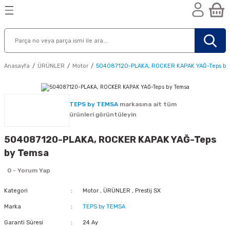
Geri Dön
Geri Dön
Geri Dön
n
Anasayfa
ÜRÜNLER
Motor
504087120-PLAKA, ROCKER KAPAK YAĞ-Teps by
TEPS by TEMSA
markasına ait tüm
ürünleri görüntüleyin
504087120-PLAKA, ROCKER KAPAK YAĞ-Teps
by Temsa
0 - Yorum Yap
Kategori
Motor
,
ÜRÜNLER
,
Prestij SX
Marka
TEPS by TEMSA
nik
Garanti Süresi
24 Ay