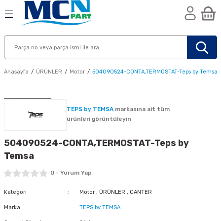
Geri Dön
Geri Dön
Geri Dön
n
Anasayfa
ÜRÜNLER
Motor
504090524-CONTA,TERMOSTAT-Teps by Temsa
TEPS by TEMSA
markasına ait tüm
ürünleri görüntüleyin
504090524-CONTA,TERMOSTAT-Teps by
Temsa
0 - Yorum Yap
Kategori
Motor
,
ÜRÜNLER
,
CANTER
Marka
TEPS by TEMSA
nik