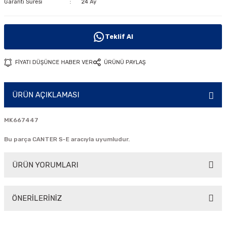
Garanti Süresi
24 Ay
i
Teklif Al
FİYATI DÜŞÜNCE HABER VER
ÜRÜNÜ PAYLAŞ
ÜRÜN AÇIKLAMASI
MK667447
Bu parça CANTER S-E aracıyla uyumludur.
ÜRÜN YORUMLARI
ÖNERİLERİNİZ
Bu ürüne ilk yorumu siz yapın!
Bu ürünün fiyat bilgisi, resim, ürün açıklamalarında ve diğer