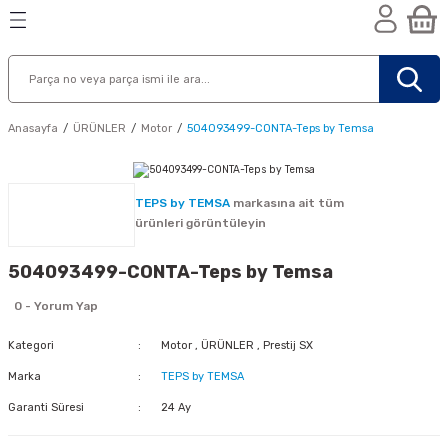
Geri Dön
Geri Dön
Geri Dön
n
Anasayfa
ÜRÜNLER
Motor
504093499-CONTA-Teps by Temsa
TEPS by TEMSA
markasına ait tüm
ürünleri görüntüleyin
504093499-CONTA-Teps by Temsa
0 - Yorum Yap
Kategori
Motor
,
ÜRÜNLER
,
Prestij SX
Marka
TEPS by TEMSA
Garanti Süresi
24 Ay
nik