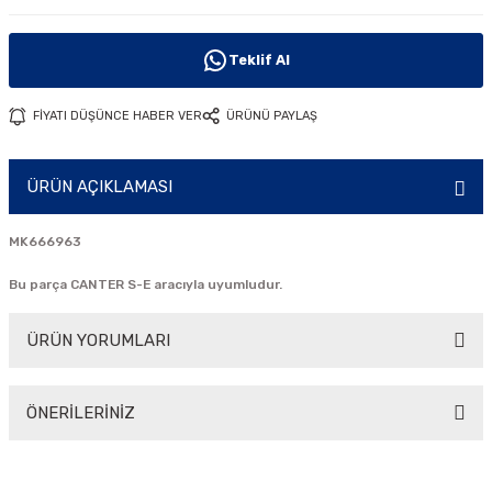
i
Teklif Al
FİYATI DÜŞÜNCE HABER VER
ÜRÜNÜ PAYLAŞ
ÜRÜN AÇIKLAMASI
MK666963
Bu parça CANTER S-E aracıyla uyumludur.
ÜRÜN YORUMLARI
ÖNERİLERİNİZ
Bu ürüne ilk yorumu siz yapın!
Bu ürünün fiyat bilgisi, resim, ürün açıklamalarında ve diğer
konularda yetersiz gördüğünüz noktaları öneri formunu