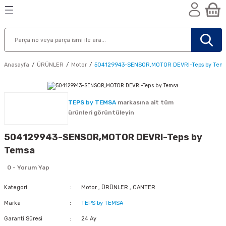
Geri Dön
Geri Dön
Geri Dön
n
Anasayfa
ÜRÜNLER
Motor
504129943-SENSOR,MOTOR DEVRI-Teps by Tem
TEPS by TEMSA
markasına ait tüm
ürünleri görüntüleyin
504129943-SENSOR,MOTOR DEVRI-Teps by
Temsa
0 - Yorum Yap
Kategori
Motor
,
ÜRÜNLER
,
CANTER
Marka
TEPS by TEMSA
nik
Garanti Süresi
24 Ay