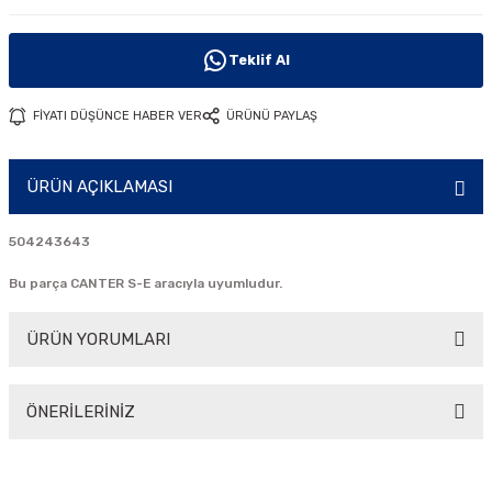
i
Teklif Al
FİYATI DÜŞÜNCE HABER VER
ÜRÜNÜ PAYLAŞ
ÜRÜN AÇIKLAMASI
504243643
Bu parça CANTER S-E aracıyla uyumludur.
ÜRÜN YORUMLARI
ÖNERİLERİNİZ
Bu ürüne ilk yorumu siz yapın!
Bu ürünün fiyat bilgisi, resim, ürün açıklamalarında ve diğer
konularda yetersiz gördüğünüz noktaları öneri formunu