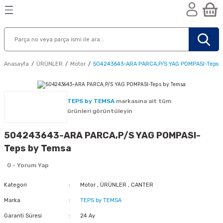
Geri Dön
Geri Dön
Geri Dön
n
Anasayfa
ÜRÜNLER
Motor
504243643-ARA PARCA,P/S YAG POMPASI-Teps 
TEPS by TEMSA
markasına ait tüm
ürünleri görüntüleyin
504243643-ARA PARCA,P/S YAG POMPASI-
Teps by Temsa
0 - Yorum Yap
Kategori
Motor
,
ÜRÜNLER
,
CANTER
Marka
TEPS by TEMSA
nik
Garanti Süresi
24 Ay