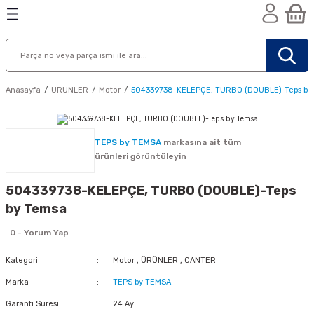
Geri Dön
Geri Dön
Geri Dön
n
Anasayfa
ÜRÜNLER
Motor
504339738-KELEPÇE, TURBO (DOUBLE)-Teps by
TEPS by TEMSA
markasına ait tüm
ürünleri görüntüleyin
504339738-KELEPÇE, TURBO (DOUBLE)-Teps
by Temsa
0 - Yorum Yap
Kategori
Motor
,
ÜRÜNLER
,
CANTER
Marka
TEPS by TEMSA
nik
Garanti Süresi
24 Ay