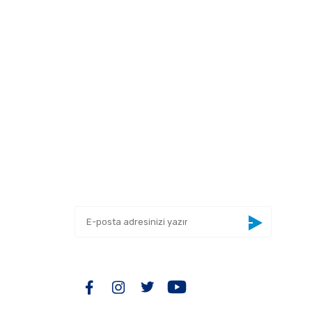
 tarafımıza iletebilirsiniz.
E-BÜLTEN
Yeniliklerden haberdar olmak için haber
bültenimize kaydolun
BİZİ TAKİP EDİN