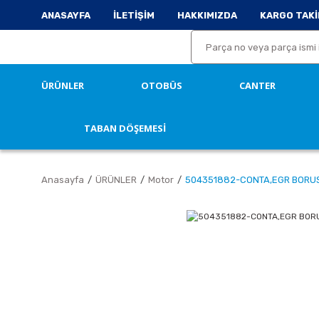
ANASAYFA
İLETİŞİM
HAKKIMIZDA
KARGO TAKİ
ÜRÜNLER
OTOBÜS
CANTER
TABAN DÖŞEMESİ
Anasayfa
ÜRÜNLER
Motor
504351882-CONTA,EGR BORUS