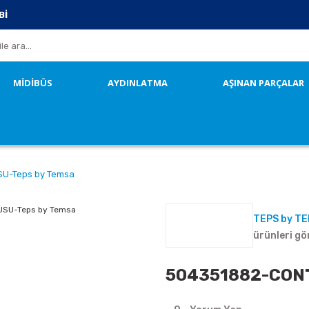
Bİ
MİDİBÜS
AYDINLATMA
AŞINAN PARÇALAR
U-Teps by Temsa
TEPS by T
ürünleri gö
504351882-CONT