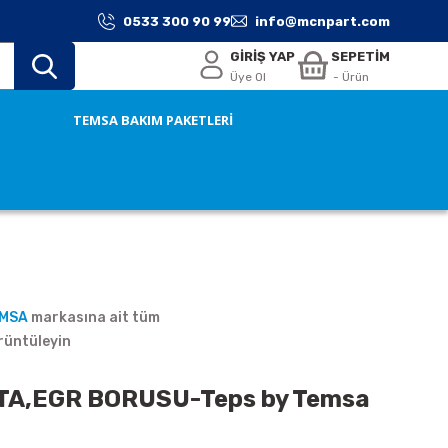
0533 300 90 99
info@mcnpart.com
GİRİŞ YAP
SEPETİM
Üye Ol
- Ürün
TEMSA BAKIM PAKETLERİ
EMSA
markasına ait tüm
rüntüleyin
A,EGR BORUSU-Teps by Temsa