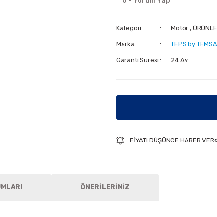
0 - Yorum Yap
Kategori
Motor
,
ÜRÜNLE
Marka
TEPS by TEMSA
Garanti Süresi
24 Ay
FİYATI DÜŞÜNCE HABER VER
UMLARI
ÖNERİLERİNİZ