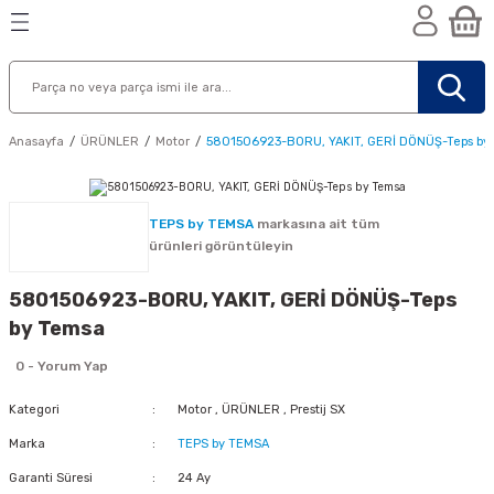
Geri Dön
Geri Dön
Geri Dön
n
Anasayfa
ÜRÜNLER
Motor
5801506923-BORU, YAKIT, GERİ DÖNÜŞ-Teps by
TEPS by TEMSA
markasına ait tüm
ürünleri görüntüleyin
5801506923-BORU, YAKIT, GERİ DÖNÜŞ-Teps
by Temsa
0 - Yorum Yap
Kategori
Motor
,
ÜRÜNLER
,
Prestij SX
Marka
TEPS by TEMSA
nik
Garanti Süresi
24 Ay