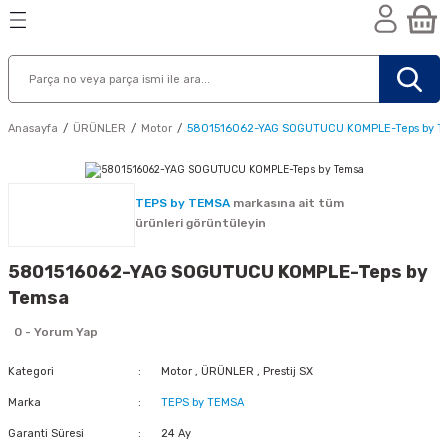
Geri Dön
Geri Dön
Geri Dön
n
Anasayfa
ÜRÜNLER
Motor
5801516062-YAG SOGUTUCU KOMPLE-Teps by T
TEPS by TEMSA
markasına ait tüm
ürünleri görüntüleyin
5801516062-YAG SOGUTUCU KOMPLE-Teps by
Temsa
0 - Yorum Yap
Kategori
Motor
,
ÜRÜNLER
,
Prestij SX
Marka
TEPS by TEMSA
nik
Garanti Süresi
24 Ay