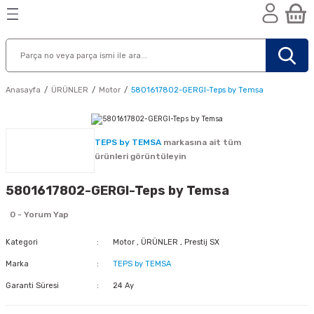
Geri Dön
Geri Dön
Geri Dön
n
Anasayfa
ÜRÜNLER
Motor
5801617802-GERGI-Teps by Temsa
TEPS by TEMSA
markasına ait tüm
ürünleri görüntüleyin
5801617802-GERGI-Teps by Temsa
0 - Yorum Yap
Kategori
Motor
,
ÜRÜNLER
,
Prestij SX
Marka
TEPS by TEMSA
Garanti Süresi
24 Ay
nik