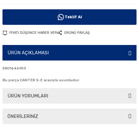
i
Teklif Al
FİYATI DÜŞÜNCE HABER VER
ÜRÜNÜ PAYLAŞ
ÜRÜN AÇIKLAMASI
5801646959
Bu parça CANTER S-E aracıyla uyumludur.
ÜRÜN YORUMLARI
ÖNERİLERİNİZ
Bu ürüne ilk yorumu siz yapın!
Bu ürünün fiyat bilgisi, resim, ürün açıklamalarında ve diğer
konularda yetersiz gördüğünüz noktaları öneri formunu