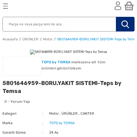
Geri Dön
Geri Dön
Geri Dön
n
Anasayfa
ÜRÜNLER
Motor
5801646959-BORU,YAKIT SISTEMI-Teps by Tems
TEPS by TEMSA
markasına ait tüm
ürünleri görüntüleyin
5801646959-BORU,YAKIT SISTEMI-Teps by
Temsa
0 - Yorum Yap
Kategori
Motor
,
ÜRÜNLER
,
CANTER
Marka
TEPS by TEMSA
nik
Garanti Süresi
24 Ay