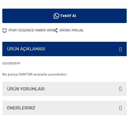
i
Teklif Al
FİYATI DÜŞÜNCE HABER VER
ÜRÜNÜ PAYLAŞ
ÜRÜN AÇIKLAMASI
QC000391
Bu parça CANTER aracıyla uyumludur.
ÜRÜN YORUMLARI
ÖNERİLERİNİZ
Bu ürüne ilk yorumu siz yapın!
Bu ürünün fiyat bilgisi, resim, ürün açıklamalarında ve diğer
konularda yetersiz gördüğünüz noktaları öneri formunu