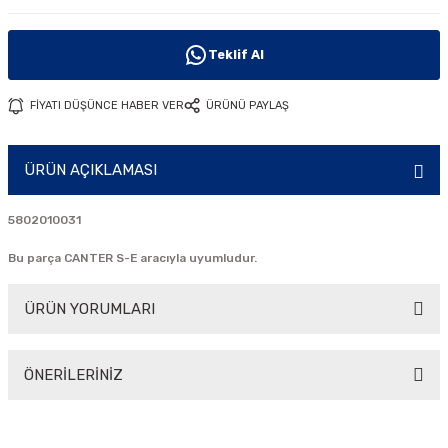
i
Teklif Al
FİYATI DÜŞÜNCE HABER VER
ÜRÜNÜ PAYLAŞ
ÜRÜN AÇIKLAMASI
5802010031
Bu parça CANTER S-E aracıyla uyumludur.
ÜRÜN YORUMLARI
ÖNERİLERİNİZ
Bu ürüne ilk yorumu siz yapın!
Bu ürünün fiyat bilgisi, resim, ürün açıklamalarında ve diğer
konularda yetersiz gördüğünüz noktaları öneri formunu