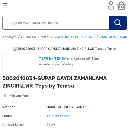
Geri Dön
Geri Dön
Geri Dön
n
Anasayfa
ÜRÜNLER
Motor
5802010031-SUPAP GAYDI,ZAMANLAMA ZINCIRI,
TEPS by TEMSA
markasına ait tüm
ürünleri görüntüleyin
5802010031-SUPAP GAYDI,ZAMANLAMA
ZINCIRI,LWR-Teps by Temsa
0 - Yorum Yap
Kategori
Motor
,
ÜRÜNLER
,
CANTER
Marka
TEPS by TEMSA
nik
Garanti Süresi
24 Ay