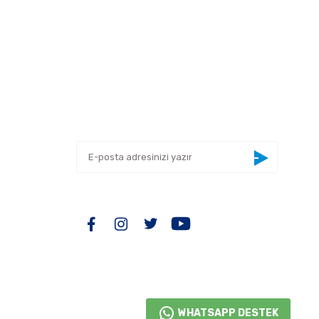
 tarafımıza iletebilirsiniz.
E-BÜLTEN
Yeniliklerden haberdar olmak için haber
bültenimize kaydolun
BİZİ TAKİP EDİN
WHATSAPP DESTEK