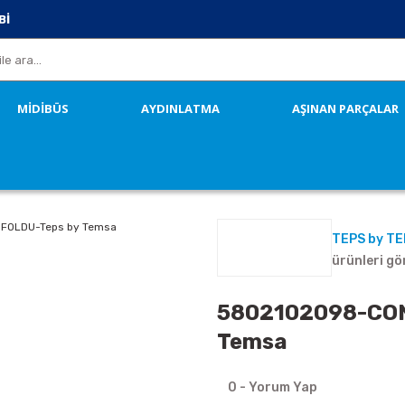
Bİ
MİDİBÜS
AYDINLATMA
AŞINAN PARÇALAR
TEPS by T
ürünleri gö
5802102098-CON
Temsa
0 - Yorum Yap