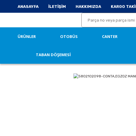
ANASAYFA
İLETİŞİM
HAKKIMIZDA
KARGO TAKİ
ÜRÜNLER
OTOBÜS
CANTER
TABAN DÖŞEMESİ