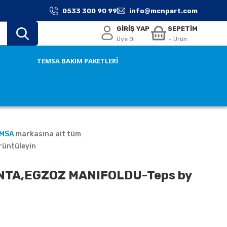
0533 300 90 99
info@mcnpart.com
GİRİŞ YAP
SEPETİM
Üye Ol
- Ürün
TEMSA BAKIM PAKETLERİ
EMSA
markasına ait tüm
rüntüleyin
TA,EGZOZ MANIFOLDU-Teps by