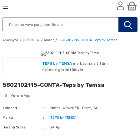
Geri Dön
Geri Dön
Geri Dön
n
Anasayfa
ÜRÜNLER
Motor
5802102115-CONTA-Teps by Temsa
TEPS by TEMSA
markasına ait tüm
ürünleri görüntüleyin
5802102115-CONTA-Teps by Temsa
0 - Yorum Yap
Kategori
Motor
,
ÜRÜNLER
,
Prestij SX
Marka
TEPS by TEMSA
Garanti Süresi
24 Ay
nik