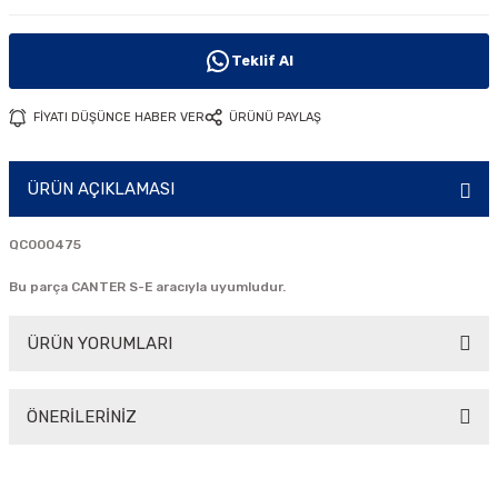
i
Teklif Al
FİYATI DÜŞÜNCE HABER VER
ÜRÜNÜ PAYLAŞ
ÜRÜN AÇIKLAMASI
QC000475
Bu parça CANTER S-E aracıyla uyumludur.
ÜRÜN YORUMLARI
ÖNERİLERİNİZ
Bu ürüne ilk yorumu siz yapın!
Bu ürünün fiyat bilgisi, resim, ürün açıklamalarında ve diğer
konularda yetersiz gördüğünüz noktaları öneri formunu