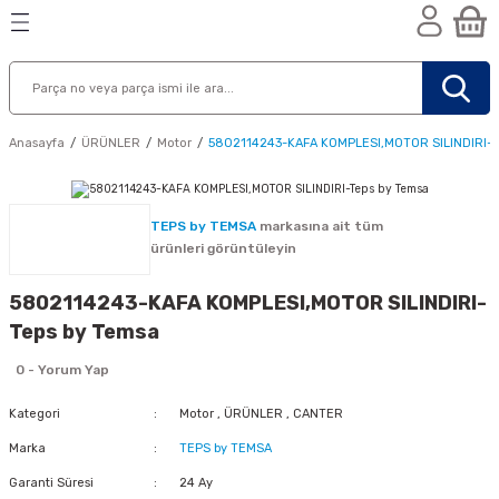
Geri Dön
Geri Dön
Geri Dön
n
Anasayfa
ÜRÜNLER
Motor
5802114243-KAFA KOMPLESI,MOTOR SILINDIRI-T
TEPS by TEMSA
markasına ait tüm
ürünleri görüntüleyin
5802114243-KAFA KOMPLESI,MOTOR SILINDIRI-
Teps by Temsa
0 - Yorum Yap
Kategori
Motor
,
ÜRÜNLER
,
CANTER
Marka
TEPS by TEMSA
nik
Garanti Süresi
24 Ay