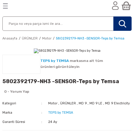
Geri Dön
Geri Dön
Geri Dön
n
Anasayfa
ÜRÜNLER
Motor
5802392179-NH3 -SENSOR-Teps by Temsa
TEPS by TEMSA
markasına ait tüm
ürünleri görüntüleyin
5802392179-NH3 -SENSOR-Teps by Temsa
0 - Yorum Yap
Kategori
Motor
,
ÜRÜNLER
,
MD 9
,
MD 9 LE
,
MD 9 Electricity
Marka
TEPS by TEMSA
Garanti Süresi
24 Ay
nik