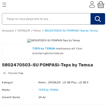
Geri Dön
Geri Dön
Geri Dön
n
Anasayfa
ÜRÜNLER
Motor
5802470503-SU POMPASI-Teps by Temsa
TEPS by TEMSA
markasına ait tüm
ürünleri görüntüleyin
5802470503-SU POMPASI-Teps by Temsa
0 - Yorum Yap
Kategori
Motor
,
ÜRÜNLER
,
LD SB Plus
,
LD SB E
Marka
TEPS by TEMSA
Garanti Süresi
24 Ay
nik