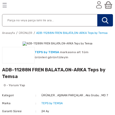
Geri Dön
Geri Dön
Geri Dön
n
Anasayfa
ÜRÜNLER
ADB-11288N FREN BALATA,ON-ARKA Teps by Temsa
TEPS by TEMSA
markasına ait tüm
ürünleri görüntüleyin
ADB-11288N FREN BALATA,ON-ARKA Teps by
Temsa
0 - Yorum Yap
Kategori
ÜRÜNLER
,
AŞINAN PARÇALAR
,
Aks Grubu
,
MD 7
Marka
TEPS by TEMSA
nik
Garanti Süresi
24 Ay