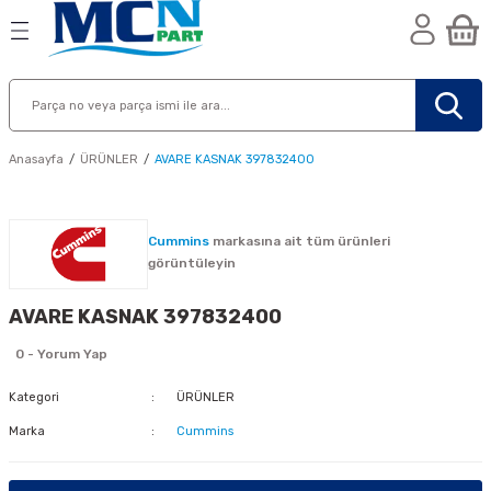
Geri Dön
Geri Dön
Geri Dön
n
Anasayfa
ÜRÜNLER
AVARE KASNAK 397832400
Cummins
markasına ait tüm ürünleri
görüntüleyin
AVARE KASNAK 397832400
0 - Yorum Yap
Kategori
ÜRÜNLER
Marka
Cummins
nik