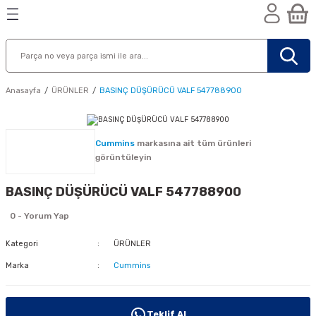
Geri Dön
Geri Dön
Geri Dön
n
Anasayfa
ÜRÜNLER
BASINÇ DÜŞÜRÜCÜ VALF 547788900
Cummins
markasına ait tüm ürünleri
görüntüleyin
BASINÇ DÜŞÜRÜCÜ VALF 547788900
0 - Yorum Yap
Kategori
ÜRÜNLER
Marka
Cummins
nik
Teklif Al