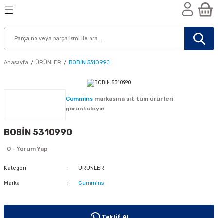
Geri Dön
Geri Dön
Geri Dön
n
Anasayfa
ÜRÜNLER
BOBİN 5310990
Cummins
markasına ait tüm ürünleri
görüntüleyin
BOBİN 5310990
0 - Yorum Yap
Kategori
ÜRÜNLER
Marka
Cummins
nik
Teklif Al