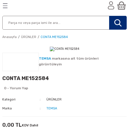
Geri Dön
Geri Dön
Geri Dön
n
Anasayfa
ÜRÜNLER
CONTA ME152584
TEMSA
markasına ait tüm ürünleri
görüntüleyin
CONTA ME152584
0 - Yorum Yap
Kategori
ÜRÜNLER
Marka
TEMSA
nik
0,00 TL
KDV Dahil