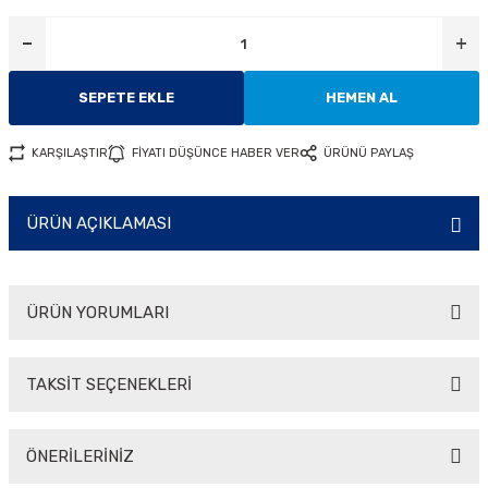
i
SEPETE EKLE
HEMEN AL
KARŞILAŞTIR
FİYATI DÜŞÜNCE HABER VER
ÜRÜNÜ PAYLAŞ
ÜRÜN AÇIKLAMASI
ÜRÜN YORUMLARI
TAKSİT SEÇENEKLERİ
Bu ürüne ilk yorumu siz yapın!
ÖNERİLERİNİZ
Yorum Yaz