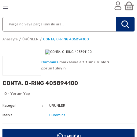
Geri Dön
Geri Dön
Geri Dön
n
Anasayfa
ÜRÜNLER
CONTA, O-RING 405894100
Cummins
markasına ait tüm ürünleri
görüntüleyin
CONTA, O-RING 405894100
0 - Yorum Yap
Kategori
ÜRÜNLER
Marka
Cummins
nik
Teklif Al