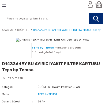
Geri Dön
Geri Dön
Geri Dön
n
Anasayfa
ÜRÜNLER
D1433649Y SU AYIRICI YAKIT FILTRE KARTUSU Teps by T
TEPS by TEMSA
markasına ait tüm
ürünleri görüntüleyin
D1433649Y SU AYIRICI YAKIT FILTRE KARTUSU
Teps by Temsa
0 - Yorum Yap
Kategori
ÜRÜNLER
,
Bakım Paketleri
,
Safir
Marka
TEPS by TEMSA
nik
Garanti Süresi
24 Ay