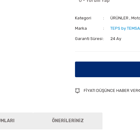
0 - Yorum Yap
Kategori
ÜRÜNLER
,
Mot
Marka
TEPS by TEMSA
Garanti Süresi
24 Ay
FİYATI DÜŞÜNCE HABER VER
UMLARI
ÖNERİLERİNİZ