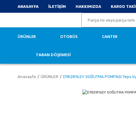
ANASAYFA
İLETİŞİM
HAKKIMIZDA
KARGO TAKİ
ÜRÜNLER
OTOBÜS
CANTER
TABAN DÖŞEMESİ
Anasayfa
ÜRÜNLER
D1828162Y SOĞUTMA POMPASI Teps b