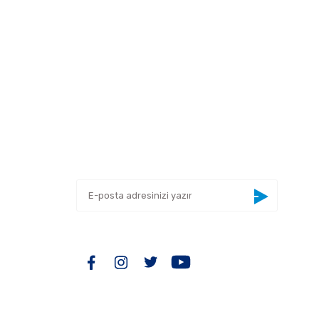
 tarafımıza iletebilirsiniz.
E-BÜLTEN
Yeniliklerden haberdar olmak için haber
bültenimize kaydolun
BİZİ TAKİP EDİN