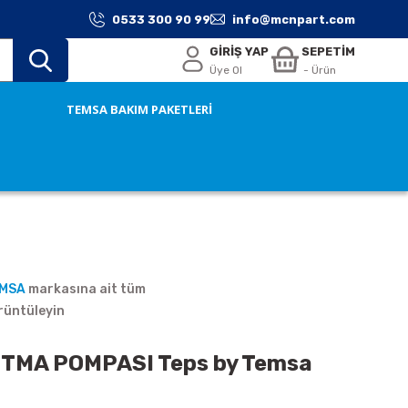
0533 300 90 99
info@mcnpart.com
GİRİŞ YAP
SEPETİM
Üye Ol
- Ürün
TEMSA BAKIM PAKETLERİ
EMSA
markasına ait tüm
rüntüleyin
TMA POMPASI Teps by Temsa