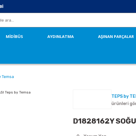
Bİ
MİDİBÜS
AYDINLATMA
AŞINAN PARÇALAR
y Temsa
TEPS by T
ürünleri gö
D1828162Y SOĞU