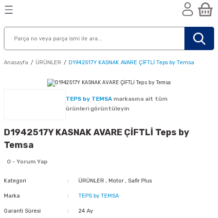
Geri Dön
Geri Dön
Geri Dön
n
Anasayfa
ÜRÜNLER
D1942517Y KASNAK AVARE ÇİFTLİ Teps by Temsa
TEPS by TEMSA
markasına ait tüm
ürünleri görüntüleyin
D1942517Y KASNAK AVARE ÇİFTLİ Teps by
Temsa
0 - Yorum Yap
Kategori
ÜRÜNLER
,
Motor
,
Safir Plus
Marka
TEPS by TEMSA
nik
Garanti Süresi
24 Ay