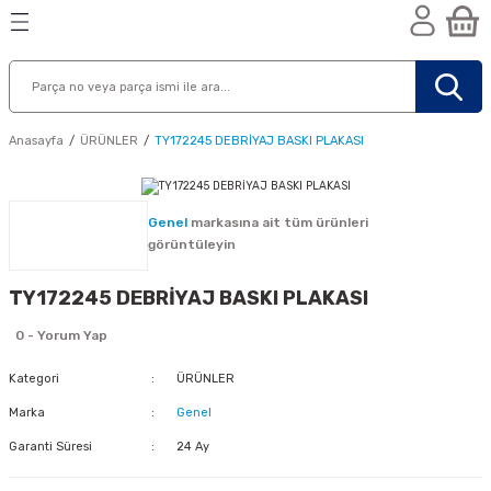
Geri Dön
Geri Dön
Geri Dön
n
Anasayfa
ÜRÜNLER
TY172245 DEBRİYAJ BASKI PLAKASI
Genel
markasına ait tüm ürünleri
görüntüleyin
TY172245 DEBRİYAJ BASKI PLAKASI
0 - Yorum Yap
Kategori
ÜRÜNLER
Marka
Genel
Garanti Süresi
24 Ay
nik