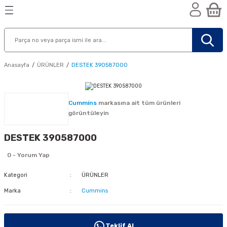
Geri Dön
Geri Dön
Geri Dön
n
Anasayfa
ÜRÜNLER
DESTEK 390587000
Cummins
markasına ait tüm ürünleri
görüntüleyin
DESTEK 390587000
0 - Yorum Yap
Kategori
ÜRÜNLER
Marka
Cummins
nik
Teklif Al