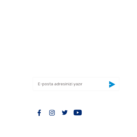
 tarafımıza iletebilirsiniz.
E-BÜLTEN
Yeniliklerden haberdar olmak için haber
bültenimize kaydolun
BİZİ TAKİP EDİN