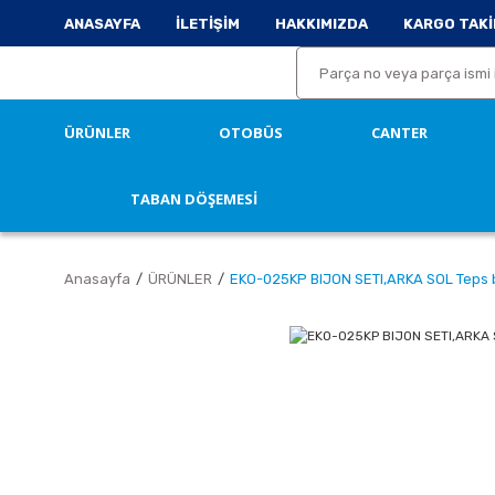
ANASAYFA
İLETİŞİM
HAKKIMIZDA
KARGO TAKİ
ÜRÜNLER
OTOBÜS
CANTER
TABAN DÖŞEMESİ
Anasayfa
ÜRÜNLER
EKO-025KP BIJON SETI,ARKA SOL Teps