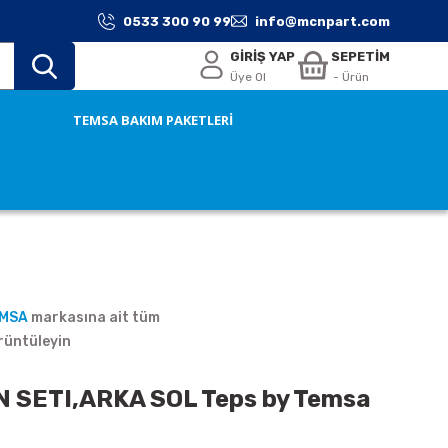
0533 300 90 99
info@mcnpart.com
GİRİŞ YAP
SEPETİM
Üye Ol
- Ürün
TEMSA BAKIM PAKETLERİ
EMSA
markasına ait tüm
rüntüleyin
 SETI,ARKA SOL Teps by Temsa