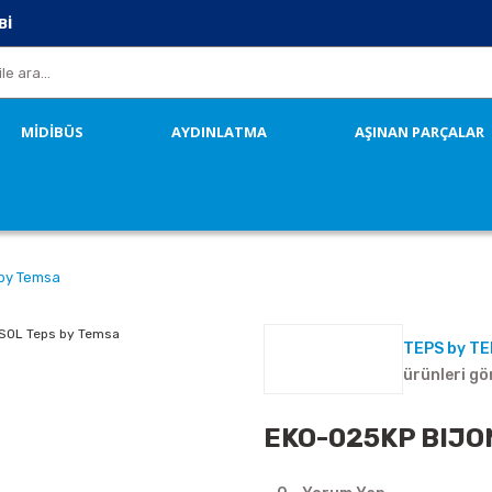
Bİ
MİDİBÜS
AYDINLATMA
AŞINAN PARÇALAR
 by Temsa
TEPS by T
ürünleri gö
EKO-025KP BIJON