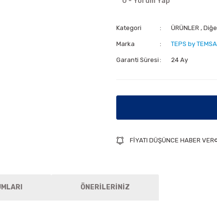
0 - Yorum Yap
Kategori
ÜRÜNLER
,
Diğe
Marka
TEPS by TEMSA
Garanti Süresi
24 Ay
FİYATI DÜŞÜNCE HABER VER
UMLARI
ÖNERİLERİNİZ