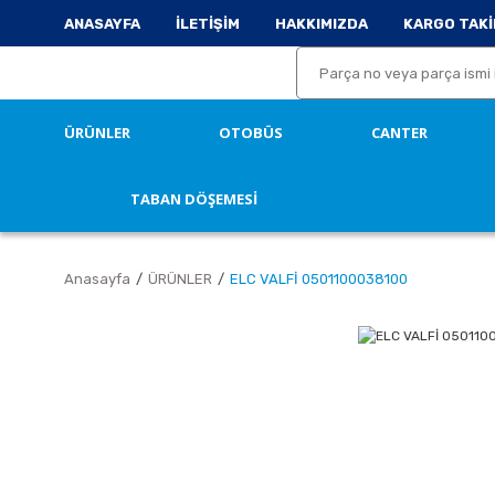
ANASAYFA
İLETİŞİM
HAKKIMIZDA
KARGO TAKİ
ÜRÜNLER
OTOBÜS
CANTER
TABAN DÖŞEMESİ
Anasayfa
ÜRÜNLER
ELC VALFİ 0501100038100