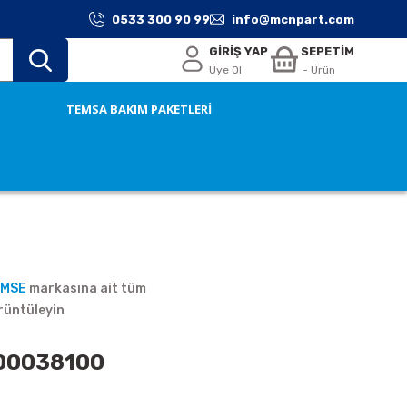
0533 300 90 99
info@mcnpart.com
GİRİŞ YAP
SEPETİM
Üye Ol
- Ürün
TEMSA BAKIM PAKETLERİ
EMSE
markasına ait tüm
rüntüleyin
100038100