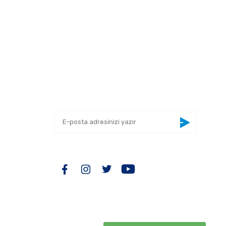
 tarafımıza iletebilirsiniz.
E-BÜLTEN
Yeniliklerden haberdar olmak için haber
bültenimize kaydolun
BİZİ TAKİP EDİN