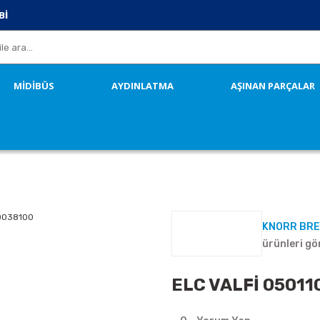
Bİ
MİDİBÜS
AYDINLATMA
AŞINAN PARÇALAR
KNORR BR
ürünleri gö
ELC VALFİ 0501