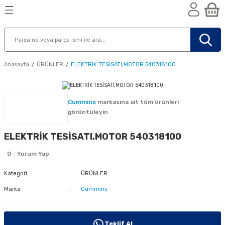
Geri Dön
Geri Dön
Geri Dön
n
Anasayfa
ÜRÜNLER
ELEKTRİK TESİSATI,MOTOR 540318100
Cummins
markasına ait tüm ürünleri
görüntüleyin
ELEKTRİK TESİSATI,MOTOR 540318100
0 - Yorum Yap
Kategori
ÜRÜNLER
Marka
Cummins
nik
Teklif Al