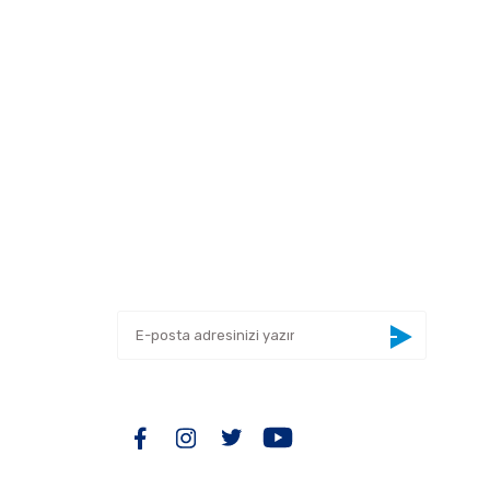
 tarafımıza iletebilirsiniz.
E-BÜLTEN
Yeniliklerden haberdar olmak için haber
bültenimize kaydolun
BİZİ TAKİP EDİN