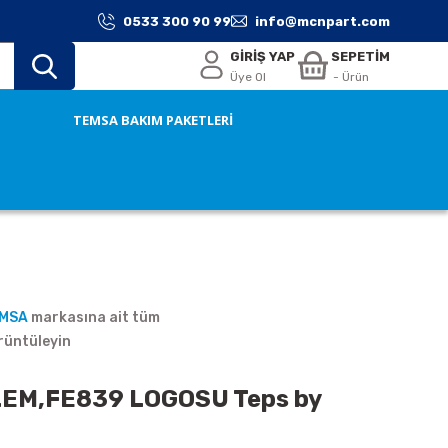
0533 300 90 99
info@mcnpart.com
GİRİŞ YAP
SEPETİM
Üye Ol
- Ürün
TEMSA BAKIM PAKETLERİ
EMSA
markasına ait tüm
rüntüleyin
EM,FE839 LOGOSU Teps by