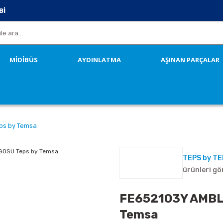
Bİ
MİDİBÜS
AYDINLATMA
AŞINAN PARÇALAR
ps by Temsa
TEPS by T
ürünleri gö
FE652103Y AMBL
Temsa