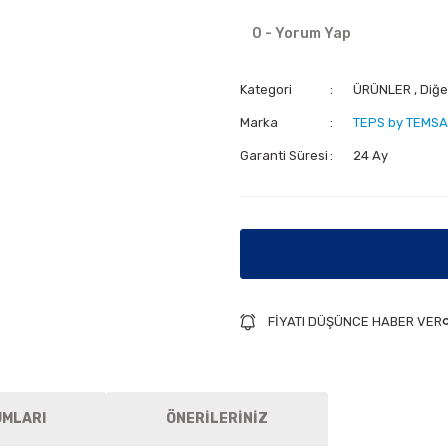
0 - Yorum Yap
Kategori
ÜRÜNLER
,
Diğe
Marka
TEPS by TEMSA
Garanti Süresi
24 Ay
FİYATI DÜŞÜNCE HABER VER
UMLARI
ÖNERİLERİNİZ