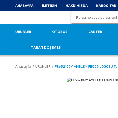
ANASAYFA
İLETİŞİM
HAKKIMIZDA
KARGO TAKİ
ÜRÜNLER
OTOBÜS
CANTER
TABAN DÖŞEMESİ
Anasayfa
ÜRÜNLER
FE652103Y AMBLEM,FE839 LOGOSU Te