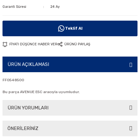
Garanti Süresi
24 Ay
i
Teklif Al
FİYATI DÜŞÜNCE HABER VER
ÜRÜNÜ PAYLAŞ
ÜRÜN AÇIKLAMASI
FF0548500
Bu parça AVENUE E5C aracıyla uyumludur.
ÜRÜN YORUMLARI
ÖNERİLERİNİZ
Bu ürüne ilk yorumu siz yapın!