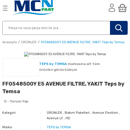
Geri Dön
Geri Dön
Geri Dön
n
Anasayfa
ÜRÜNLER
FF0548500Y E5 AVENUE FILTRE, YAKIT Teps by Temsa
TEPS by TEMSA
markasına ait tüm
ürünleri görüntüleyin
FF0548500Y E5 AVENUE FILTRE, YAKIT Teps by
Temsa
0 - Yorum Yap
Kategori
ÜRÜNLER
,
Bakım Paketleri
,
Avenue Electron
,
Avenue LF
,
HD
nik
Marka
TEPS by TEMSA