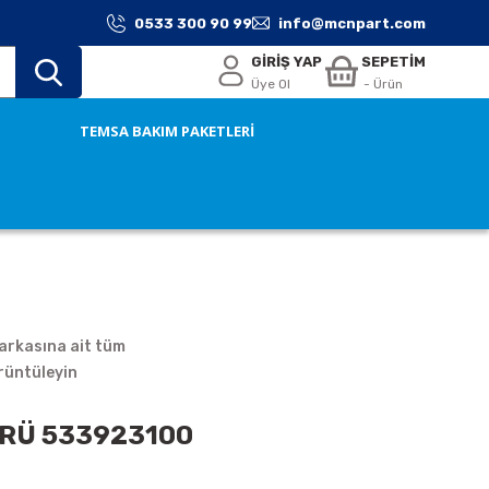
0533 300 90 99
info@mcnpart.com
GİRİŞ YAP
SEPETİM
Üye Ol
- Ürün
TEMSA BAKIM PAKETLERİ
rkasına ait tüm
rüntüleyin
RÜ 533923100