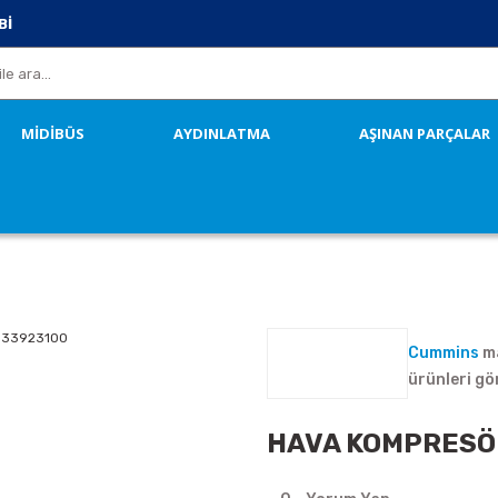
Bİ
MİDİBÜS
AYDINLATMA
AŞINAN PARÇALAR
Cummins
ma
ürünleri gö
HAVA KOMPRESÖ