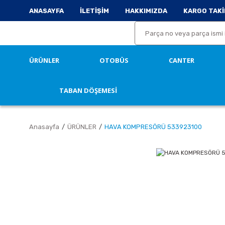
ANASAYFA
İLETİŞİM
HAKKIMIZDA
KARGO TAKİ
ÜRÜNLER
OTOBÜS
CANTER
TABAN DÖŞEMESİ
Anasayfa
ÜRÜNLER
HAVA KOMPRESÖRÜ 533923100