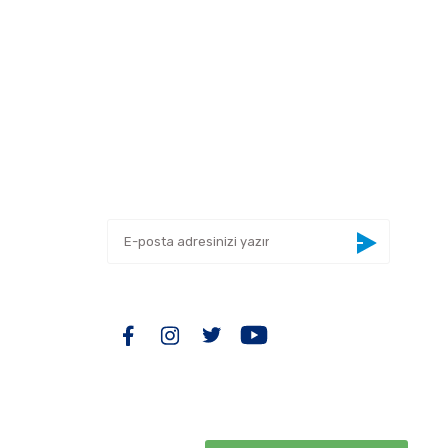
 tarafımıza iletebilirsiniz.
E-BÜLTEN
Yeniliklerden haberdar olmak için haber
bültenimize kaydolun
BİZİ TAKİP EDİN